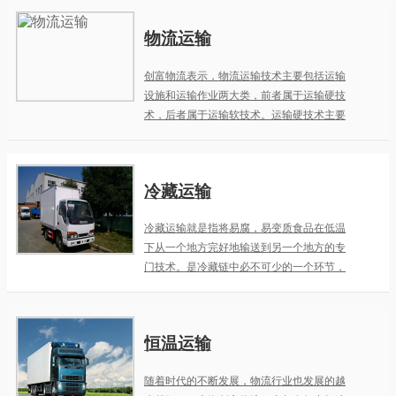
物流运输
创富物流表示，物流运输技术主要包括运输
设施和运输作业两大类，前者属于运输硬技
术，后者属于运输软技术。运输硬技术主要
包括运输基础设施，如公路，铁路，海运，
运输车等基础设施的完善，运输软技术则包
括管理方法，物流技术，物流人员素养等。
冷藏运输
冷藏运输就是指将易腐，易变质食品在低温
下从一个地方完好地输送到另一个地方的专
门技术。是冷藏链中必不可少的一个环节，
由冷藏运输设备来完成。上海创富物流有冷
藏运输经验十余年，所以接下来就跟随上海
创富物流公司来了解一下冷藏运输吧。
恒温运输
随着时代的不断发展，物流行业也发展的越